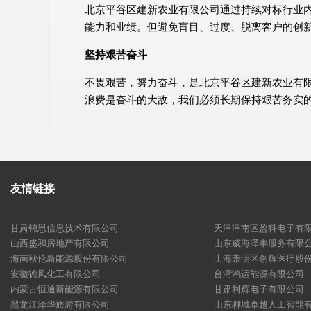
北京平谷区建新农业有限公司通过持续对标行业
能力和业绩。但避免盲目、过度、脱离客户的创
坚持艰苦奋斗
不畏艰苦，努力奋斗，是北京平谷区建新农业有
浪费是奋斗的大敌，我们必须长期保持艰苦务实
友情链接
甘肃锦恩信息技术有限公司
天津津南区盈科电子有
山西盛和房地产有限公司
山东威海泽丰服务有限
海南秋伦新能源股份有限公司
上海崇明区创辉医疗股
安徽德风化工有限公司
台湾鸿运能源有限公司
内蒙古恒通新能源有限公司
甘肃利辉电子有限公司
黑龙江泽华旅游有限公司
山东聊城卓越人工智能